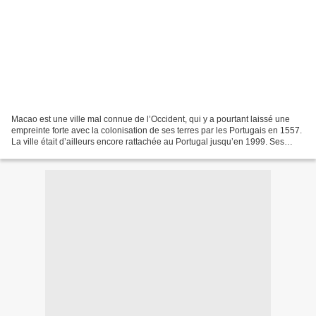
Macao est une ville mal connue de l’Occident, qui y a pourtant laissé une
empreinte forte avec la colonisation de ses terres par les Portugais en 1557.
La ville était d’ailleurs encore rattachée au Portugal jusqu’en 1999. Ses
points forts sont sa culture...