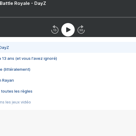
 Battle Royale - DayZ
 DayZ
 a 13 ans (et vous l'avez ignoré)
e (littéralement)
im Rayan
 toutes les règles
s les jeux vidéo
us choquant de Rockstar ? - Le scandale BULLY
e plus moche de Steam
du RÊVE tourne au CAUCHEMAR