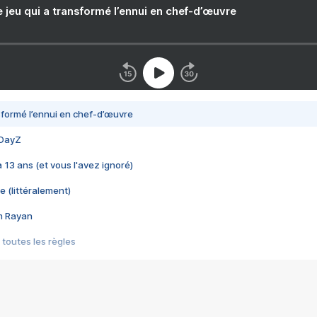
e jeu qui a transformé l’ennui en chef-d’œuvre
nsformé l’ennui en chef-d’œuvre
 DayZ
 a 13 ans (et vous l'avez ignoré)
e (littéralement)
im Rayan
 toutes les règles
s les jeux vidéo
us choquant de Rockstar ? - Le scandale BULLY