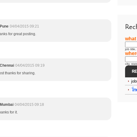
Rec
 Pune
04/04/2015 09:21
hanks for great posting.
what
job title
wher
city, stat
 Chennai
04/04/2015 09:19
st thanks for sharing.
job
n Mumbai
04/04/2015 09:18
anks for it.