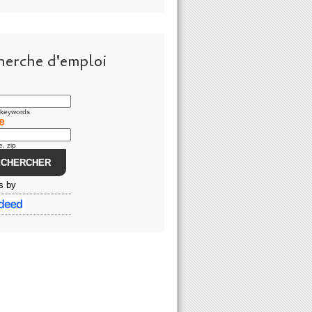
herche d'emploi
, keywords
e
e, zip
s by