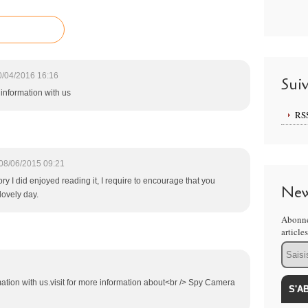
0/04/2016 16:16
Sui
information with us
RS
08/06/2015 09:21
ry I did enjoyed reading it, I require to encourage that you
New
lovely day.
Abonne
article
Email
mation with us.visit for more information about<br /> Spy Camera