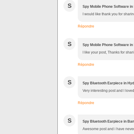
S
Spy Mobile Phone Software in 
I would like thank you for sharin
Répondre
S
Spy Mobile Phone Software in 
I like your post, Thanks for shar
Répondre
S
Spy Bluetooth Earpiece in Hy
Very interesting post and l loved 
Répondre
S
Spy Bluetooth Earpiece in Ba
Awesome post and i have never s