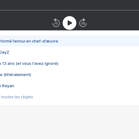
nsformé l’ennui en chef-d’œuvre
 DayZ
 a 13 ans (et vous l'avez ignoré)
e (littéralement)
im Rayan
 toutes les règles
s les jeux vidéo
us choquant de Rockstar ? - Le scandale BULLY
e plus moche de Steam