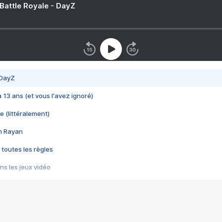
 Battle Royale - DayZ
 DayZ
 a 13 ans (et vous l'avez ignoré)
e (littéralement)
im Rayan
 toutes les règles
s les jeux vidéo
us choquant de Rockstar ? - Le scandale BULLY
e plus moche de Steam
du RÊVE tourne au CAUCHEMAR