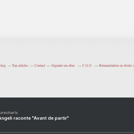
blog
Top articles
Contact
Signaler un abus
C.G.U.
Rémunération en droits d
Purecharts
ngeli raconte "Avant de partir"