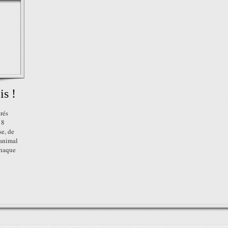
is !
rés
18
se, de
 animal
Chaque