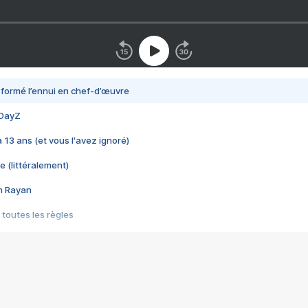
nsformé l’ennui en chef-d’œuvre
 DayZ
 a 13 ans (et vous l'avez ignoré)
e (littéralement)
im Rayan
 toutes les règles
s les jeux vidéo
us choquant de Rockstar ? - Le scandale BULLY
e plus moche de Steam