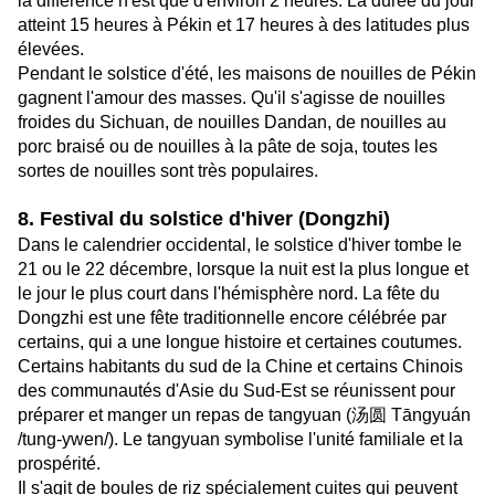
la différence n'est que d'environ 2 heures. La durée du jour
atteint 15 heures à Pékin et 17 heures à des latitudes plus
élevées.
Pendant le solstice d'été, les maisons de nouilles de Pékin
gagnent l'amour des masses. Qu'il s'agisse de nouilles
froides du Sichuan, de nouilles Dandan, de nouilles au
porc braisé ou de nouilles à la pâte de soja, toutes les
sortes de nouilles sont très populaires.
8. Festival du solstice d'hiver (Dongzhi)
Dans le calendrier occidental, le solstice d'hiver tombe le
21 ou le 22 décembre, lorsque la nuit est la plus longue et
le jour le plus court dans l'hémisphère nord. La fête du
Dongzhi est une fête traditionnelle encore célébrée par
certains, qui a une longue histoire et certaines coutumes.
Certains habitants du sud de la Chine et certains Chinois
des communautés d'Asie du Sud-Est se réunissent pour
préparer et manger un repas de tangyuan (汤圆 Tāngyuán
/tung-ywen/). Le tangyuan symbolise l'unité familiale et la
prospérité.
Il s'agit de boules de riz spécialement cuites qui peuvent