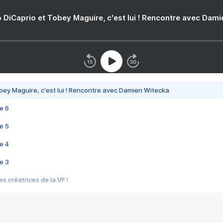
 DiCaprio et Tobey Maguire, c'est lui ! Rencontre avec Dam
bey Maguire, c'est lui ! Rencontre avec Damien Witecka
e 6
e 5
e 4
e 3
s créatrices de la VF !
e 2
e 1