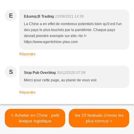
E
E&amp;B Trading
22/09/2021 14:39
La Chine a en effet de nombreux potentiels bien qu'il est l'un
des pays le plus touchés par la pandémie. Chaque pays
devrait prendre exemple sur elle.<br />
https://www.agentchine-yiwu.com
Répondre
S
Stop Pub Overblog
30/12/2020 07:09
Merci pour cette page, au plaisir de vous voir.
Répondre
< Acheter en Chine : petit
les 10 festivals chinois les
lexique logistique
plus connus >