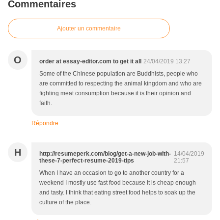
Commentaires
Ajouter un commentaire
O
order at essay-editor.com to get it all
24/04/2019 13:27
Some of the Chinese population are Buddhists, people who
are committed to respecting the animal kingdom and who are
fighting meat consumption because it is their opinion and
faith.
Répondre
H
http://resumeperk.com/blog/get-a-new-job-with-
14/04/2019
these-7-perfect-resume-2019-tips
21:57
When I have an occasion to go to another country for a
weekend I mostly use fast food because it is cheap enough
and tasty. I think that eating street food helps to soak up the
culture of the place.