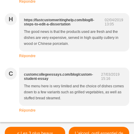
Répondre
H
https://fastcustomwritinghelp.com/blog/8-
02/04/2019
steps-to-edit-a-dissertation
13:05
The good news is that the products used are fresh and the
dishes are very expensive, served in high quality cutlery in
wood or Chinese porcelain.
Répondre
C
customcollegeessays.com/blog/custom-
27/03/2019
student-essay
15:16
The menu here is very limited and the choice of dishes comes
down to a few variants such as grilled vegetables, as well as
stuffed bread steamed.
Répondre
< Les 3 plus beaux
L'alcool, outil essentiel de