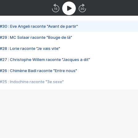
#30 : Eve Angeli raconte "Avant de partir"
#29 : MC Solaar raconte "Bouge de là"
28 : Lorie raconte "Je vais vite"
#27 : Christophe Willem raconte "Jacques a dit"
#26 : Chimène Badi raconte "Entre nous"
#25 : Indochine raconte "3e sexe"
#24 : Zaho raconte "C'est chelou"
#23 : Patrick Bruel raconte "Au café des délices"
#22 : Kyo raconte "Le chemin"
#21 : Nolwenn Leroy raconte "Cassé"
#20 : Patrick Hernandez raconte "Born to be alive"