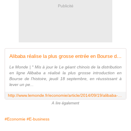
Publicité
Alibaba réalise la plus grosse entrée en Bourse de l'histoire
Le Monde | * Mis à jour le Le géant chinois de la distribution
en ligne Alibaba a réalisé la plus grosse introduction en
Bourse de l'histoire, jeudi 18 septembre, en réussissant à
lever un pe...
http://www.lemonde.fr/economie/article/2014/09/19/alibaba-realise-la-plus-grosse-entree-en-bourse-de-l-histoire_4490399_3234.html
A lire également
#Economie
#E-business