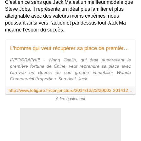
C'est en ce sens que Jack Ma est un meilleur modèle que
Steve Jobs. Il représente un idéal plus familier et plus
atteignable avec des valeurs moins extrêmes, nous
poussant ainsi vers l’action et par dessus tout Jack Ma
incarne l'espoir du succès.
L'homme qui veut récupérer sa place de première fortune de Chine
INFOGRAPHIE - Wang Jianlin, qui était auparavant la
première fortune de Chine, veut reprendre sa place avec
l'arrivée en Bourse de son groupe immobilier Wanda
Commercial Properties. Son rival, Jack
http://www.lefigaro.fr/conjoncture/2014/12/23/20002-20141223ARTFIG00016-l-introduction-en-bourse-qui-menace-l-homme-le-plus-riche-de-chine.php
A lire également