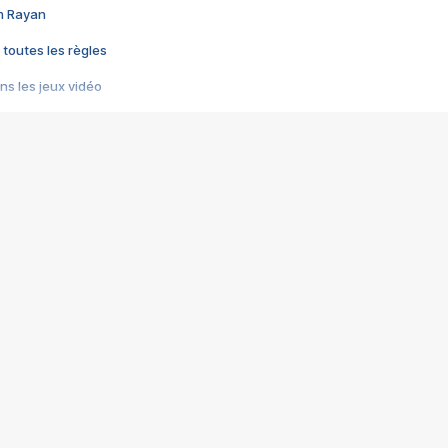
im Rayan
 toutes les règles
s les jeux vidéo
us choquant de Rockstar ? - Le scandale BULLY
e plus moche de Steam
du RÊVE tourne au CAUCHEMAR
pendant 8 heures
it… à tort
umiliés par un jeu vidéo
ire - Final Fantasy 8
ti un empire - Age of Empires
story DOFUS
tard, il crée l'un des pires jeux de tous les temps, MindsEye.